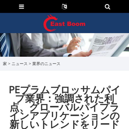
家
>
ニュース
>
業界のニュース
PEプラムブロッサムパイ
プ業界：強調された利
点、グローバルパイプラ
インアプリケーションの
新しいトレンドをリード